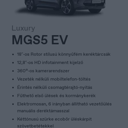
Nederland
Nederlands
Luxury
MGS5 EV
18"-os Rotor stílusú könnyűfém keréktárcsák
12,8"-os HD infotainment kijelző
360°-os kamerarendszer
Vezeték nélküli mobiltelefon-töltés
Érintés nélküli csomagtérajtó-nyitás
Fűthető első ülések és kormánykerék
Elektromosan, 6 irányban állítható vezetőülés
manuális deréktámasszal
Kéttónusú szürke ecobőr üléskárpit
szövetbetétekkel