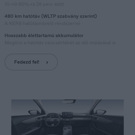
10-ről 80%-ra 28 perc alatt
480 km hatótáv (WLTP szabvány szerint)
A KERS hatótávnövelő rendszerrel
Hosszabb élettartamú akkumulátor
Megőrzi a hatótáv csúcsértékét az idő múlásával is
Fedezd fel!
España