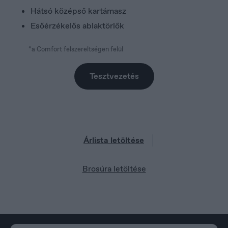
Hátsó középső kartámasz
Norge
Esőérzékelős ablaktörlők
Norsk
*a Comfort felszereltségen felül
Tesztvezetés
Árlista letöltése
Brosúra letöltése