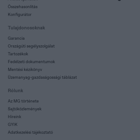
Összehasonlítás
Konfigurátor
Slovenia
Slovenščina
Tulajdonosoknak
Garancia
Országúti segélyszolgálat
Tartozékok
Fedélzeti dokumentumok
Mentési kézikönyv
Üzemanyag-gazdaságossági táblázat
Rólunk
Az MG története
Sajtóközlemények
Híreink
GYIK
Adatkezelési tájékoztató