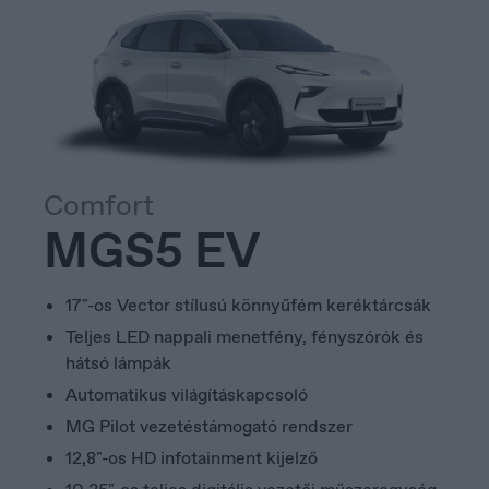
Luxembourg
Français
Comfort
MGS5 EV
17"-os Vector stílusú könnyűfém keréktárcsák
Teljes LED nappali menetfény, fényszórók és
hátsó lámpák
Automatikus világításkapcsoló
MG Pilot vezetéstámogató rendszer
12,8"-os HD infotainment kijelző