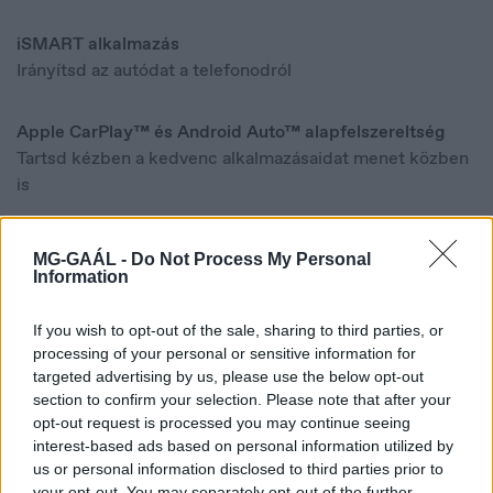
Hungary
Magyar
iSMART alkalmazás
Irányítsd az autódat a telefonodról
Apple CarPlay™ és Android Auto™ alapfelszereltség
Tartsd kézben a kedvenc alkalmazásaidat menet közben
is
MG-GAÁL -
Do Not Process My Personal
Fedezd fel!
Information
If you wish to opt-out of the sale, sharing to third parties, or
processing of your personal or sensitive information for
targeted advertising by us, please use the below opt-out
section to confirm your selection. Please note that after your
opt-out request is processed you may continue seeing
interest-based ads based on personal information utilized by
us or personal information disclosed to third parties prior to
your opt-out. You may separately opt-out of the further