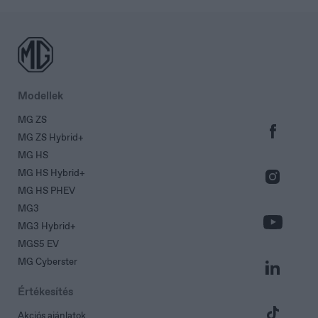
Slovakia
Slovenčina
Modellek
MG ZS
MG ZS Hybrid+
MG HS
MG HS Hybrid+
MG HS PHEV
MG3
MG3 Hybrid+
MGS5 EV
MG Cyberster
Értékesítés
Akciós ajánlatok