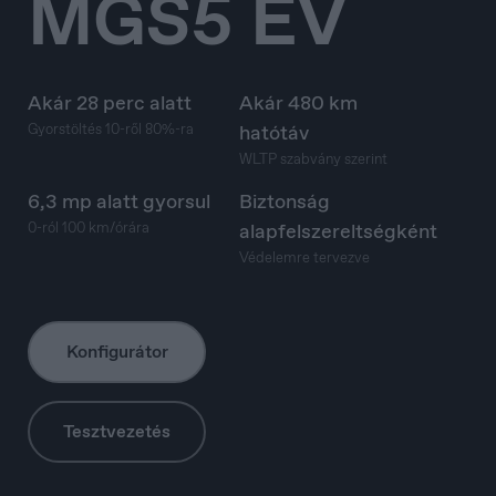
MGS5 EV
Akár 28 perc alatt
Akár 480 km
Gyorstöltés 10-ről 80%-ra
hatótáv
WLTP szabvány szerint
6,3 mp alatt gyorsul
Biztonság
0-ról 100 km/órára
alapfelszereltségként
Védelemre tervezve
Konfigurátor
Tesztvezetés
Belgique
Français