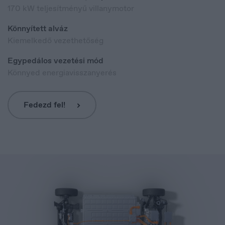
170 kW teljesítményű villanymotor
Könnyített alváz
Kiemelkedő vezethetőség
Egypedálos vezetési mód
Könnyed energiavisszanyerés
Fedezd fel!
Danmark
Dansk