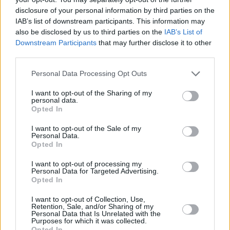
Ísland
disclosure of your personal information by third parties on the
Íslenska
IAB’s list of downstream participants. This information may
also be disclosed by us to third parties on the
IAB’s List of
Downstream Participants
that may further disclose it to other
third parties.
Personal Data Processing Opt Outs
I want to opt-out of the Sharing of my
personal data.
BIZTONSÁG
Alapfelszereltségünk
Opted In
I want to opt-out of the Sale of my
a biztonság
Personal Data.
Opted In
I want to opt-out of processing my
Personal Data for Targeted Advertising.
Vezess magabiztosan, tudva, hogy az autód a
Opted In
legmagasabb biztonsági előírásoknak felel meg.
I want to opt-out of Collection, Use,
MG Pilot
Retention, Sale, and/or Sharing of my
Personal Data that Is Unrelated with the
Megbízható társad az utakon
Purposes for which it was collected.
Opted In