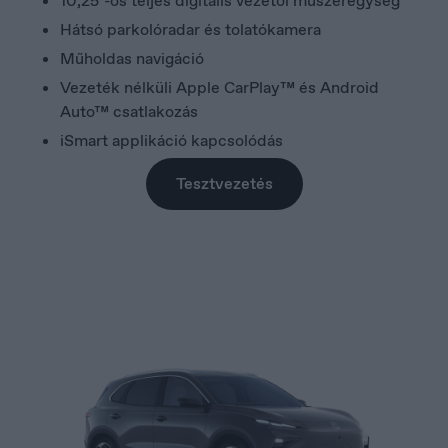
10,25"-os teljes digitális vezetői műszeregység
Macedonia
Hátsó parkolóradar és tolatókamera
Македонски
Műholdas navigáció
Vezeték nélküli Apple CarPlay™ és Android
Auto™ csatlakozás
iSmart applikáció kapcsolódás
Tesztvezetés