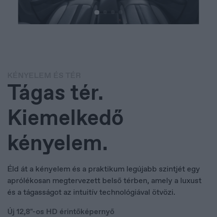
Español
KÉNYELEM ÉS TÉR
Tágas tér.
Kiemelkedő
kényelem.
Éld át a kényelem és a praktikum legújabb szintjét egy
aprólékosan megtervezett belső térben, amely a luxust
és a tágasságot az intuitív technológiával ötvözi.
Új 12,8"-os HD érintőképernyő
Europe