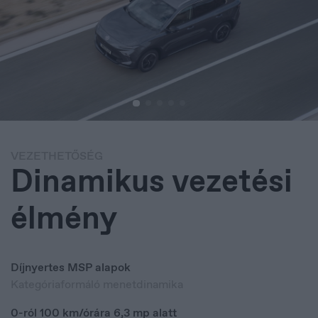
VEZETHETŐSÉG
Dinamikus vezetési
élmény
Díjnyertes MSP alapok
Kategóriaformáló menetdinamika
Czech Republic
Čeština
0-ról 100 km/órára 6,3 mp alatt