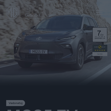
België
Nederlands
Vadonatúj