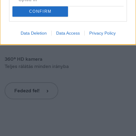
Italia
Italiano
Fékhatás
CONFIRM
Kiemelkedő teljesítményű fékrendszer
Data Deletion
Data Access
Privacy Policy
7 db légzsák
Nagyfokú védelem az utastérben
360° HD kamera
Teljes rálátás minden irányba
Fedezd fel!