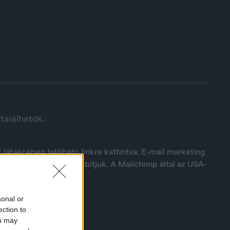
találhatók.
Europe
English
láblécében található linkre kattintva. E-mail marketing
ató Mailchimphez továbbítjuk. A Mailchimp által az USA-
sonal or
ection to
ou may