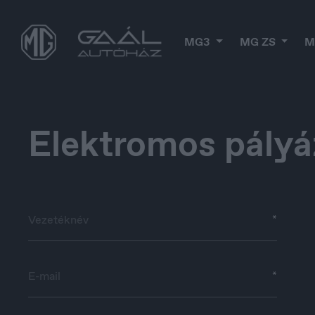
MG3
MG ZS
M
Elektromos pályá
*
België
B
*
Nederlands
Fr