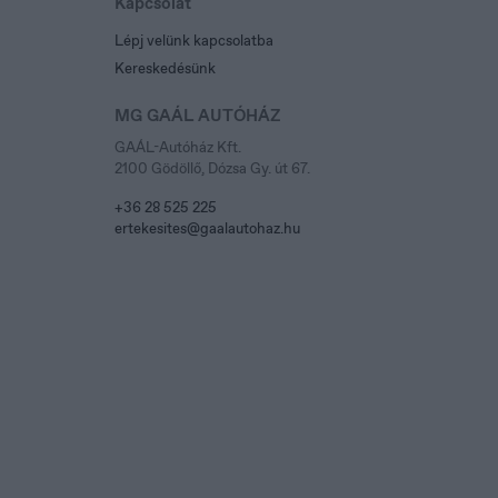
Kapcsolat
Lépj velünk kapcsolatba
Kereskedésünk
MG GAÁL AUTÓHÁZ
GAÁL-Autóház Kft.
2100 Gödöllő, Dózsa Gy. út 67.
+36 28 525 225
ertekesites@gaalautohaz.hu