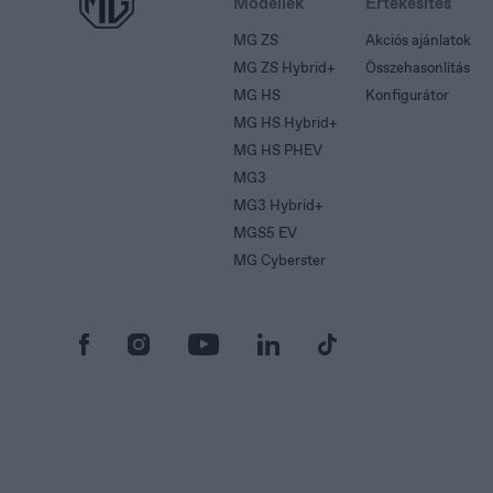
Modellek
Értékesítés
MG ZS
Akciós ajánlatok
MG ZS Hybrid+
Összehasonlítás
MG HS
Konfigurátor
MG HS Hybrid+
MG HS PHEV
MG3
MG3 Hybrid+
MGS5 EV
MG Cyberster
Slovenia
S
Slovenščina
Sv