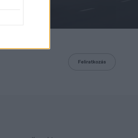
Norge
Norsk
Feliratkozás
Slovakia
Slovenčina