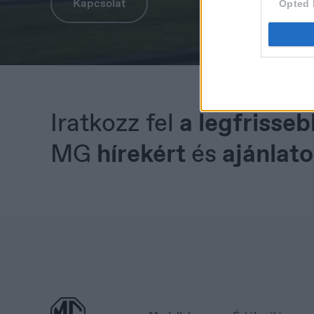
Kapcsolat
Opted 
Luxembourg
M
Français
М
Iratkozz fel
a legfrisseb
MG
hírekért
és
ajánlato
Österreich
P
Deutsch
Po