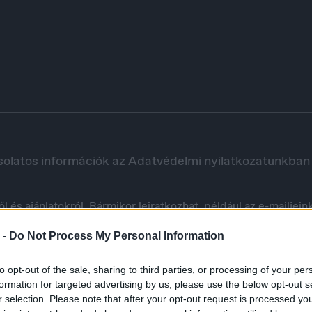
solatos információk az
Adatvédelmi nyilatkozatunkban
eutschland
España
utsch
Español
s ajánlatokról. Bármikor leiratkozhat, például az e-mailjeink 
egyezik, hogy adatait feldolgozás céljából az USA-ban találh
 -
Do Not Process My Personal Information
védelmi nyilatkozatunkban
itt
olvashat.
to opt-out of the sale, sharing to third parties, or processing of your per
formation for targeted advertising by us, please use the below opt-out s
r selection. Please note that after your opt-out request is processed y