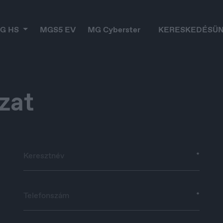
G HS
MGS5 EV
MG Cyberster
KERESKEDÉSÜ
zat
*
elgique
Croatia
*
ançais
Hrvatski