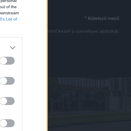
 personal
out of the
 downstream
* Kötelező mező
B’s List of
ilatkozatban
leírtak szerint kezeli a személyes adatokat.
Italia
Italiano