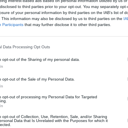
eing interest-based ads based on personal information utilized by us or
disclosed to third parties prior to your opt-out. You may separately opt-
losure of your personal information by third parties on the IAB’s list of
. This information may also be disclosed by us to third parties on the
IA
Participants
that may further disclose it to other third parties.
Az MG az
adatvédelmi ny
ungary
Ísland
agyar
Íslenska
l Data Processing Opt Outs
o opt-out of the Sharing of my personal data.
In
o opt-out of the Sale of my Personal Data.
In
a
to opt-out of processing my Personal Data for Targeted
ing.
In
o opt-out of Collection, Use, Retention, Sale, and/or Sharing
ersonal Data that Is Unrelated with the Purposes for which it
lected.