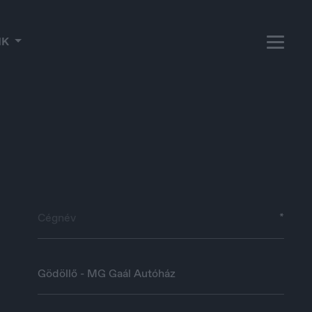
NK
*
Czech Republic
Gödöllő - MG Gaál Autóház
Čeština