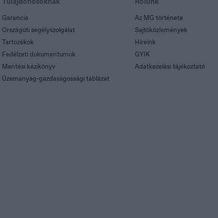
Tulajdonosoknak
Rólunk
Garancia
Az MG története
Országúti segélyszolgálat
Sajtóközlemények
Tartozékok
Híreink
Fedélzeti dokumentumok
GYIK
Mentési kézikönyv
Adatkezelési tájékoztató
Üzemanyag-gazdaságossági táblázat
verige
enska