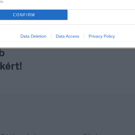
In
acedonia
Nederland
акедонски
Nederlands
CONFIRM
Data Deletion
Data Access
Privacy Policy
b
kért!
ortugal
Serbia
rtuguês
Srpski